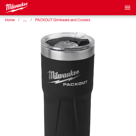
…
Home
PACKOUT Drinkware and Coolers