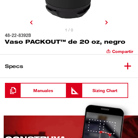
1 / 0
48-22-8392B
Vaso PACKOUT™ de 20 oz, negro
Compartir
Specs
Cargando
Manuales
Sizing Chart