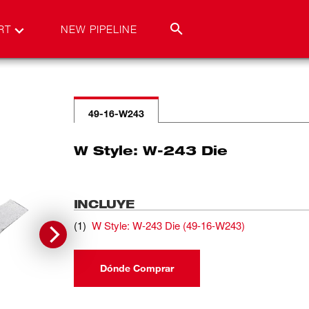
RT
NEW PIPELINE
49-16-W243
W Style: W-243 Die
INCLUYE
(
1
)
W Style: W-243 Die
(
49-16-W243
)
Dónde Comprar