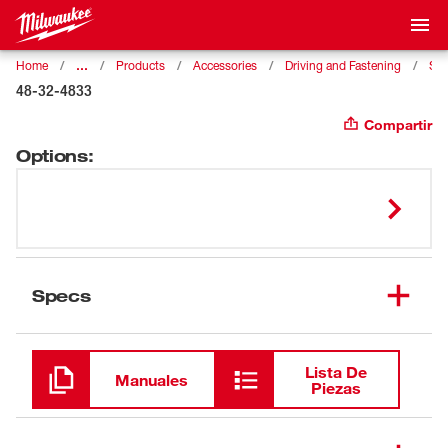
…
Home
Products
Accessories
Driving and Fastening
SHO
48-32-4833
Compartir
Options
:
Specs
Cargando
Lista De
Manuales
Piezas