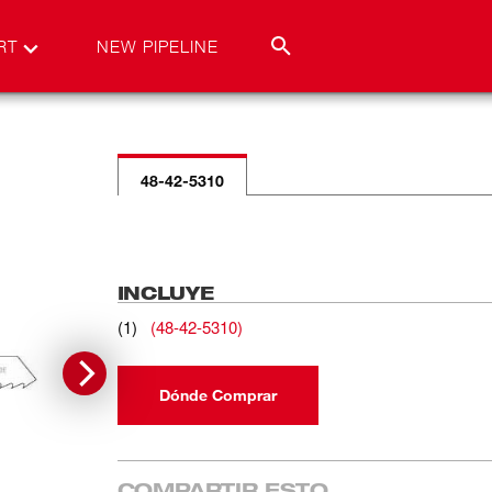
RT
NEW PIPELINE
48-42-5310
INCLUYE
(
1
)
(
48-42-5310
)
Dónde Comprar
COMPARTIR ESTO