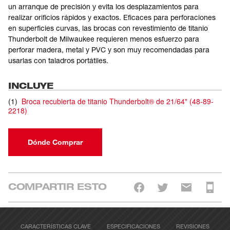
un arranque de precisión y evita los desplazamientos para
realizar orificios rápidos y exactos. Eficaces para perforaciones
en superficies curvas, las brocas con revestimiento de titanio
Thunderbolt de Milwaukee requieren menos esfuerzo para
perforar madera, metal y PVC y son muy recomendadas para
usarlas con taladros portátiles.
INCLUYE
(
1
)
Broca recubierta de titanio Thunderbolt® de 21/64"
(
48-89-
2218
)
Dónde Comprar
COMPARTIR ESTO
CARACTERÍSTICAS CLAVE
ESPECIFICACIONES
REVISIONES