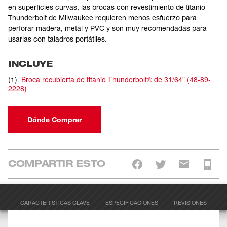
en superficies curvas, las brocas con revestimiento de titanio
Thunderbolt de Milwaukee requieren menos esfuerzo para
perforar madera, metal y PVC y son muy recomendadas para
usarlas con taladros portátiles.
INCLUYE
(
1
)
Broca recubierta de titanio Thunderbolt® de 31/64"
(
48-89-
2228
)
Dónde Comprar
COMPARTIR ESTO
CARACTERÍSTICAS CLAVE
ESPECIFICACIONES
REVISIONES