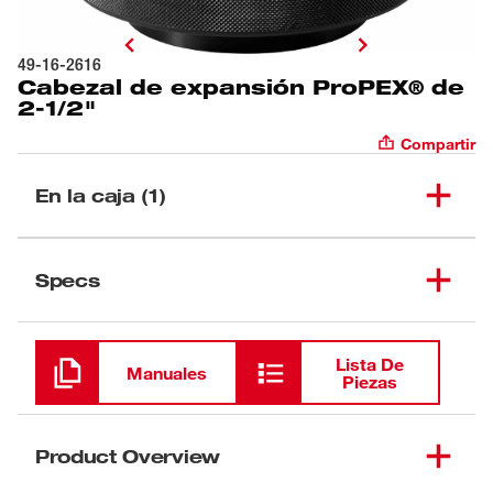
49-16-2616
Cabezal de expansión ProPEX® de
2-1/2"
Compartir
En la caja (1)
Cabezal de expansión
(
1
)
49-16-2616
Specs
ProPEX® de 2-1/2"
Cargando
Lista De
Manuales
Piezas
Product Overview