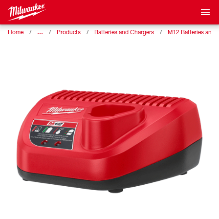
…
Home
Products
Batteries and Chargers
M12 Batteries and 