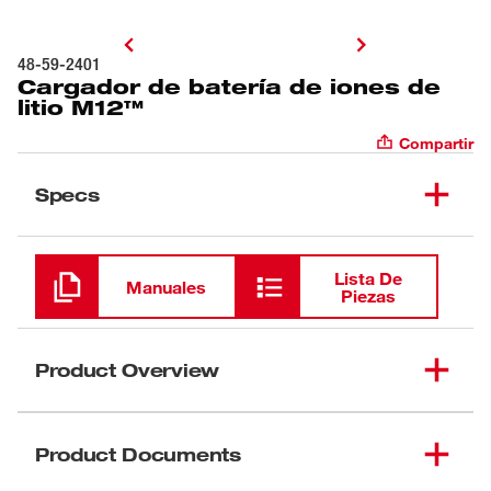
48-59-2401
Cargador de batería de iones de
litio M12™
Compartir
Specs
Cargando
Lista De
Manuales
Piezas
Product Overview
Carga rápidamente todas las baterías M12™. Cargue
sus baterías M12™ RED LITHIUM™ y de iones de
Product Documents
litio M12™ en menos de una hora con el cargador de