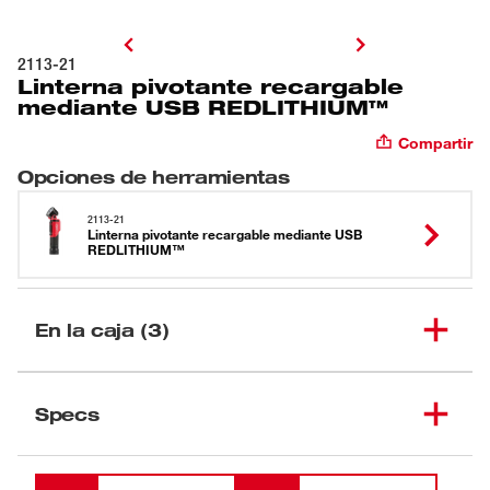
2113-21
Linterna pivotante recargable
mediante USB REDLITHIUM™
Compartir
Opciones de herramientas
2113-21
Linterna pivotante recargable mediante USB
REDLITHIUM™
En la caja (3)
Linterna pivotante
(
1
)
recargable mediante USB
2113-21
Specs
REDLITHIUM™
Cargando
Cable para servicio
(
1
)