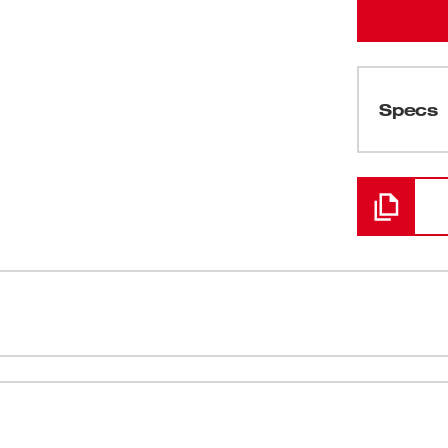
Specs
Cargando
6 Cut Level 2 con poliuretano están
Mejor ajust
n. Estos guantes resistentes al corte de alta
ANSI/ISEA 
tre el pulgar y el índice para mejorar la
s resistentes a cortes cuentan con puntas
Recubrimient