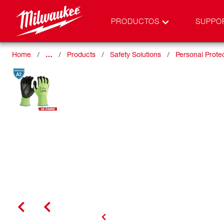
PRODUCTOS
SUPPO
Home
…
Products
Safety Solutions
Personal Prote