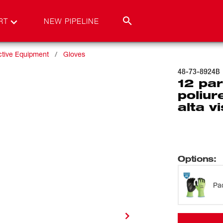
RT
NEW PIPELINE
ctive Equipment
Gloves
48-73-8924B
12 pa
poliur
alta v
Options
:
Pa