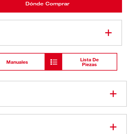
Dónde Comprar
Lista De
Manuales
Piezas
e. Mejor protección.
105-2016
o de nitrilo reforzado de nivel 2 de corte entre el