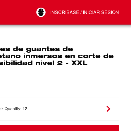
Your Account
INSCRÍBASE / INICIAR SESIÓN
Conectar
Cerrar sesión
res de guantes de
etano inmersos en corte de
isibilidad nivel 2 - XXL
ck Quantity
:
12