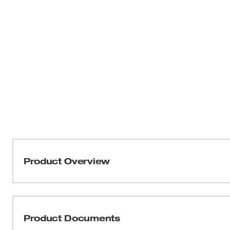
Product Overview
Nuestros guantes de alta visibilidad ANSI/ISEA 105-201
diseñados para ofrecer un mejor ajuste y mejor protecció
visibilidad tienen un recubrimiento de nitrilo reforzado en
Product Documents
durabilidad en puntos de desgaste elevados. Los guante