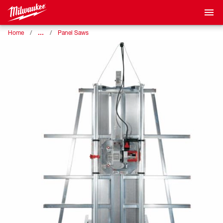
…
Home
Panel Saws