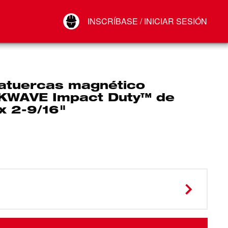
Your Account
INSCRÍBASE / INICIAR SESIÓN
Conectar
Cerrar sesión
tatuercas magnético
WAVE Impact Duty™ de
x 2-9/16"