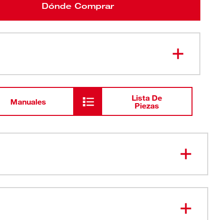
Dónde Comprar
Lista De
Manuales
Piezas
act Duty evita que el imán se suelte con el tiempo
ra tuercas magnética afirma los tornillos firmemente
nstalación de la aplicación