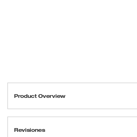
Product Overview
Nuestros aprietatuercas magnéticos SHOCKWAVE Impa
duradero para soportar aplicaciones de servicio pesado d
aprietatuercas magnético sujeta firmemente los tornillos
Revisiones
brinda un enganche firme de la broca. Hecha de ac