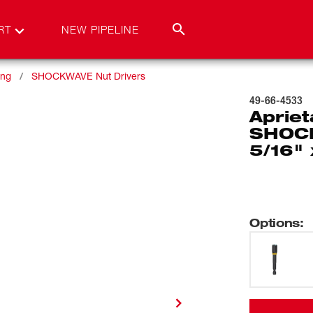
RT
NEW PIPELINE
ing
SHOCKWAVE Nut Drivers
49-66-4533
Aprie
SHOCK
5/16" 
Options
: