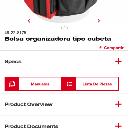
1 / 0
48-22-8175
Bolsa organizadora tipo cubeta
Compartir
Specs
Cargando
Manuales
Lista De Piezas
Product Overview
El organizador tipo cubeta de Milwaukee se diseñó para
proporcionar máxima versatilidad y durabilidad superior.
Product Documents