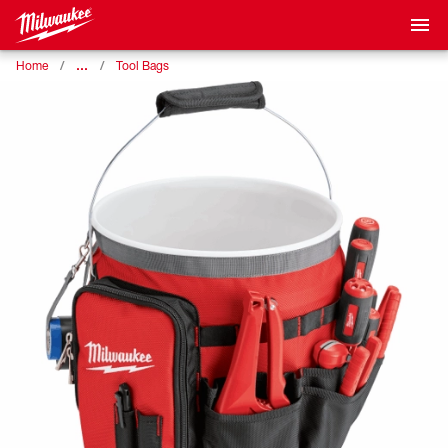
…
Home
Tool Bags