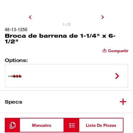
1 / 0
48-13-1250
Broca de barrena de 1-1/4" x 6-
1/2"
Compartir
Options
:
Specs
Cargando
Manuales
Lista De Piezas