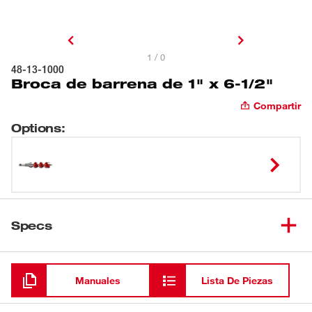
1 / 0
48-13-1000
Broca de barrena de 1" x 6-1/2"
Compartir
Options
:
Specs
Cargando
Manuales
Lista De Piezas