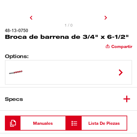
1 / 0
48-13-0750
Broca de barrena de 3/4" x 6-1/2"
Compartir
Options
:
Specs
Cargando
Manuales
Lista De Piezas