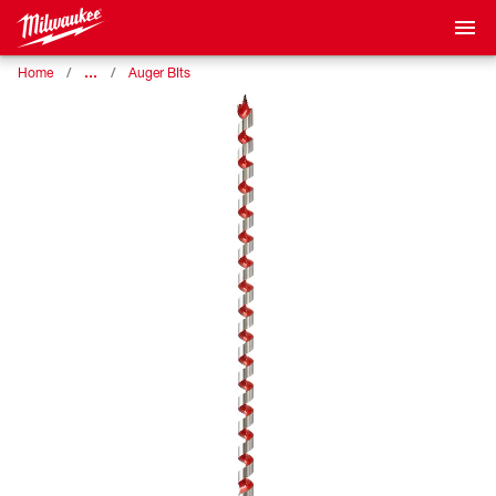
…
Home
Auger BIts