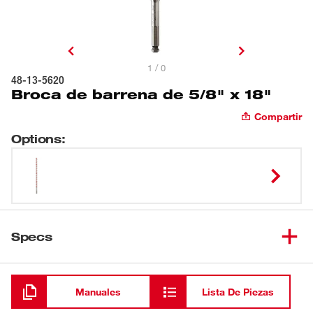
1 / 0
48-13-5620
Broca de barrena de 5/8" x 18"
Compartir
Options
:
Specs
Cargando
Manuales
Lista De Piezas