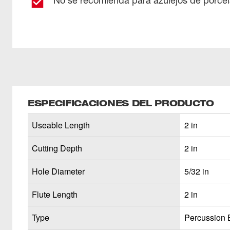
No se recomienda para azulejos de porce
ESPECIFICACIONES DEL PRODUCTO
Useable Length
2 in
Cutting Depth
2 in
Hole Diameter
5/32 in
Flute Length
2 in
Type
Percussion B