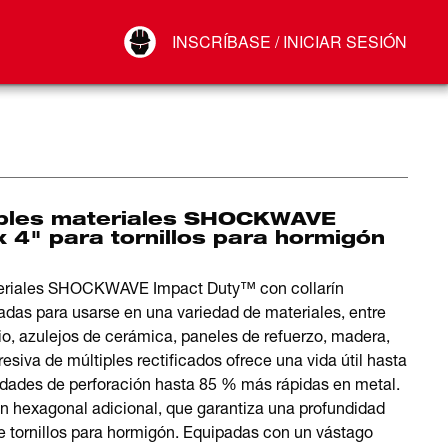
Your Account
INSCRÍBASE / INICIAR SESIÓN
Conectar
Cerrar sesión
iples materiales SHOCKWAVE
 4" para tornillos para hormigón
ateriales SHOCKWAVE Impact Duty™ con collarín
adas para usarse en una variedad de materiales, entre
nio, azulejos de cerámica, paneles de refuerzo, madera,
siva de múltiples rectificados ofrece una vida útil hasta
idades de perforación hasta 85 % más rápidas en metal.
n hexagonal adicional, que garantiza una profundidad
de tornillos para hormigón. Equipadas con un vástago