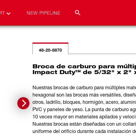
RT
NEW PIPELINE
48-20-8870
Broca de carburo para múlt
Impact Duty™ de 5/32" x 2" x
Nuestras brocas de carburo para múltiples m
hexagonal son las brocas más versátiles, diseñ
otros, ladrillo, bloques, hormigón, acero, alumi
PVC y paneles de yeso. La punta de carburo agre
10 veces mayor en materiales apilados y veloc
Nuestras brocas están diseñadas con un collarí
uniforme del orificio durante cada instalación 