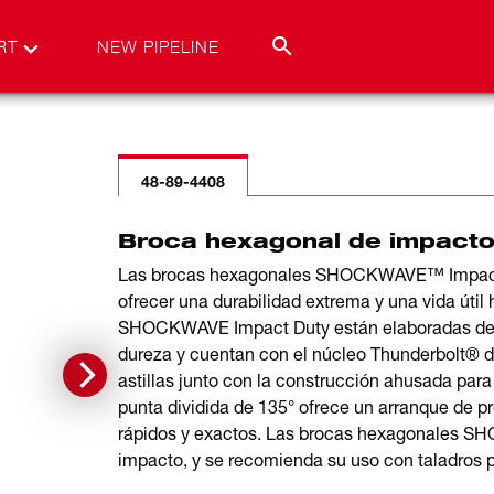
RT
NEW PIPELINE
48-89-4408
Broca hexagonal de impact
Las brocas hexagonales SHOCKWAVE™ Impact 
ofrecer una durabilidad extrema y una vida úti
SHOCKWAVE Impact Duty están elaboradas de ac
dureza y cuentan con el núcleo Thunderbolt® d
astillas junto con la construcción ahusada par
punta dividida de 135° ofrece un arranque de pre
rápidos y exactos. Las brocas hexagonales SH
impacto, y se recomienda su uso con taladros po