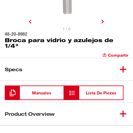
1 / 0
48-20-8982
Broca para vidrio y azulejos de
1/4"
Compartir
Specs
Cargando
Manuales
Lista De Piezas
Product Overview
Nuestra broca para vidrio y azulejos cuenta con una