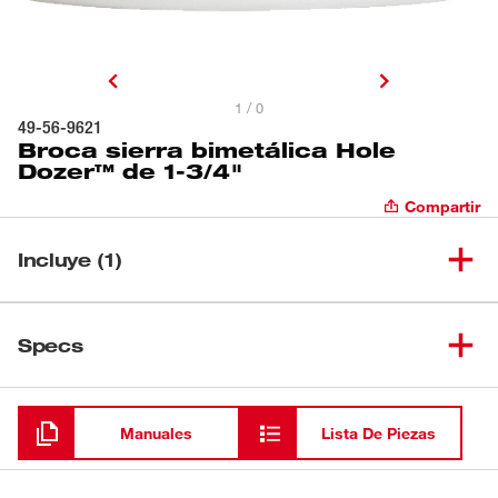
1 / 0
49-56-9621
Broca sierra bimetálica Hole
Dozer™ de 1-3/4"
Compartir
Incluye (1)
Broca sierra bimetálica Hole
(
1
)
49-56-9621
Specs
Dozer™ de 1-3/4"
Cargando
Manuales
Lista De Piezas