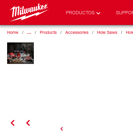
PRODUCTOS
SUPPO
Home
…
Products
Accessories
Hole Saws
Hol