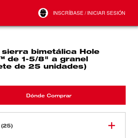
Your Account
INSCRÍBASE / INICIAR SESIÓN
Conectar
Cerrar sesión
sierra bimetálica Hole
 de 1-5/8" a granel
ete de 25 unidades)
Dónde Comprar
 (25)