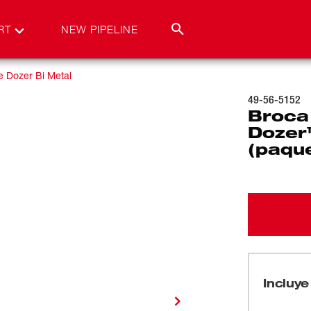
RT
NEW PIPELINE
e Dozer Bi Metal
49-56-5152
Broca 
Dozer™
(paqu
Incluye