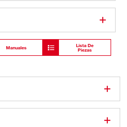
Broca sierra bimetálica Hole
49-56-
5
)
Dozer™ de 1-5/8" a granel
5152
(paquete de 25 unidades)
Lista De
Manuales
Piezas
erra más duradera. Punto.
o de dientes de 3.5 TPI
 en T Plug Jack™ mejoran la productividad del usuario