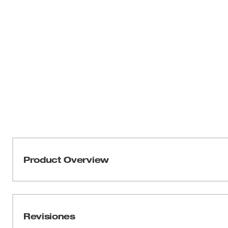
Product Overview
Nuestro nuevo diseño de dientes de 3.5 TPI para las b
ofrece la mayor vida útil en aplicaciones en metal. E
de MILWAUKEE® cuentan con la única garantía limitada d
Revisiones
dentada de la industria y pueden abordar todas las aplic