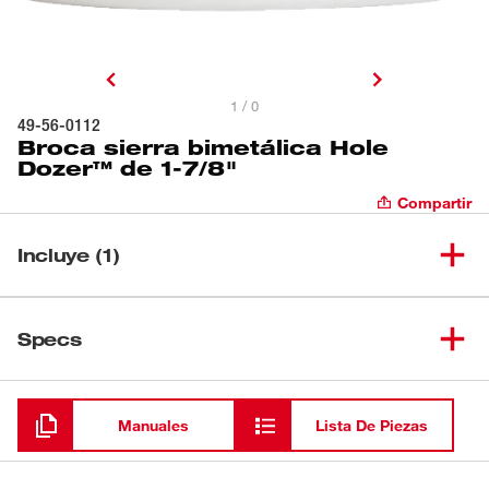
1 / 0
49-56-0112
Broca sierra bimetálica Hole
Dozer™ de 1-7/8"
Compartir
Incluye (1)
Broca sierra bimetálica Hole
(
1
)
49-56-0112
Specs
Dozer™ de 1-7/8"
Cargando
Manuales
Lista De Piezas