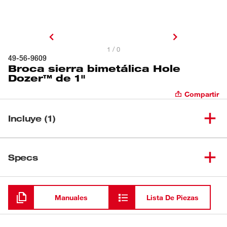
1 / 0
49-56-9609
Broca sierra bimetálica Hole
Dozer™ de 1"
Compartir
Incluye (1)
Broca sierra bimetálica Hole
(
1
)
49-56-9609
Specs
Dozer™ de 1"
Cargando
Manuales
Lista De Piezas