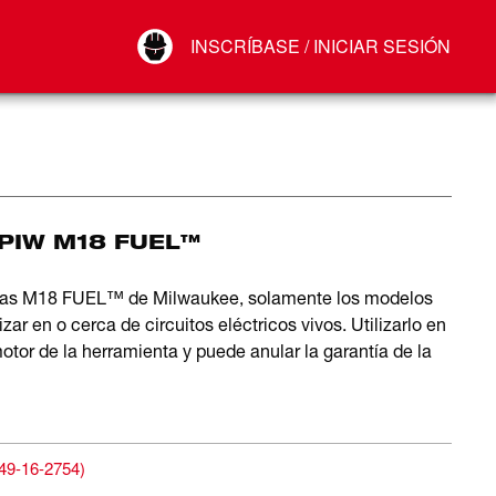
Your Account
INSCRÍBASE / INICIAR SESIÓN
Conectar
Cerrar sesión
CPIW M18 FUEL™
actas M18 FUEL™ de Milwaukee, solamente los modelos
r en o cerca de circuitos eléctricos vivos. Utilizarlo en
tor de la herramienta y puede anular la garantía de la
49-16-2754
)