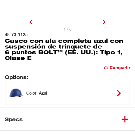
1 / 0
48-73-1125
Casco con ala completa azul con
suspensión de trinquete de
6 puntos BOLT™ (EE. UU.): Tipo 1,
Clase E
Compartir
Options
:
Color
:
Azul
Specs
Cargando