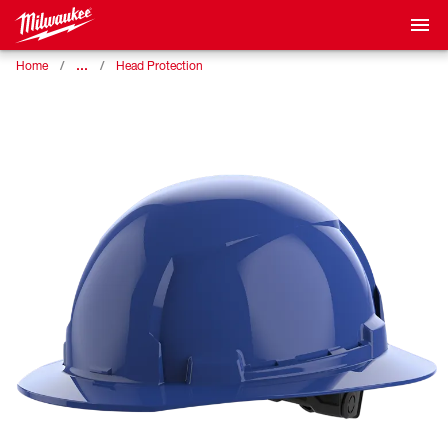
…
Home
Head Protection