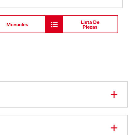
Lista De
Manuales
Piezas
de trinquete: Ajuste rápido
ara accesorios para acceso rápido
udor que absorbe la humedad y se seca rápido