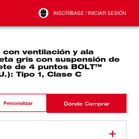
Your Account
INSCRÍBASE / INICIAR SESIÓN
Conectar
Cerrar sesión
con ventilación y ala
eta gris con suspensión de
uete de 4 puntos BOLT™
U.): Tipo 1, Clase C
Personalizar
Dónde Comprar