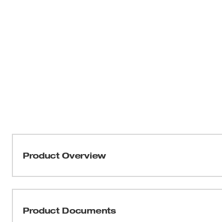
Product Overview
Nuestros cascos con ventilación y ala completa con sus
Clase C están diseñados para adaptarse a su lugar de t
BOLT™ y las dos ranuras para accesorios universales i
Product Documents
personal y accesorios adicionales en el casco. Todos