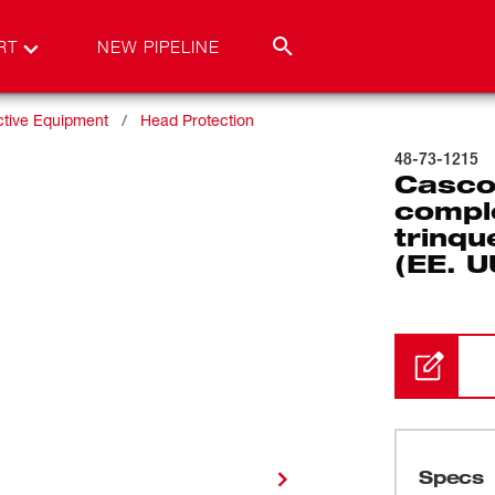
RT
NEW PIPELINE
ctive Equipment
Head Protection
48-73-1215
Casco 
compl
trinq
(EE. U
Specs