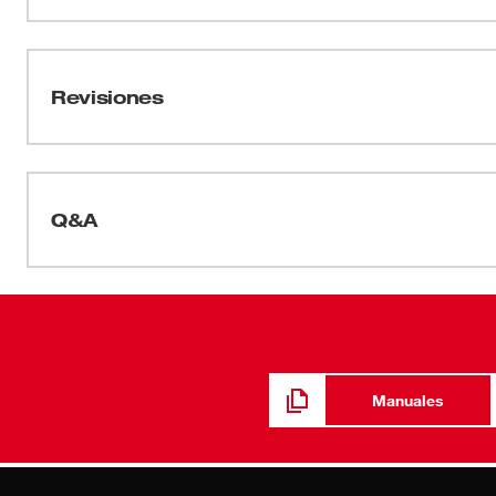
suspensión de trinquete para un ajuste rápido y mayor
Hojas de datos
que absorbe la humedad para mayor comodidad. Estos 
por ANSI/CSA y se pueden personalizar al agregar el log
2025_BOLT 4pt Hard Hat_Spec Sheet
Revisiones
Q&A
Manuales