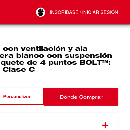
Your Account
INSCRÍBASE / INICIAR SESIÓN
Conectar
Cerrar sesión
con ventilación y ala
tera blanco con suspensión
inquete de 4 puntos BOLT™:
, Clase C
Personalizar
Dónde Comprar