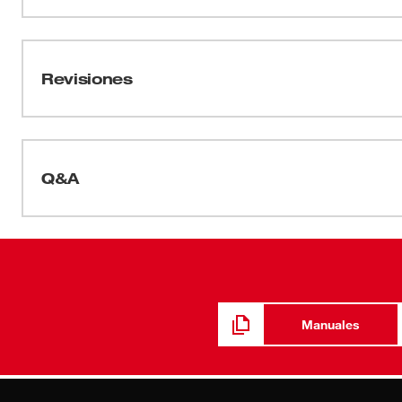
suspensión de trinquete para un ajuste rápido y mayor
Hojas de datos
que absorbe la humedad para mayor comodidad. Estos 
por ANSI/CSA y se pueden personalizar al agregar el log
2025_BOLT 4pt Hard Hat_Spec Sheet
Revisiones
Q&A
Manuales