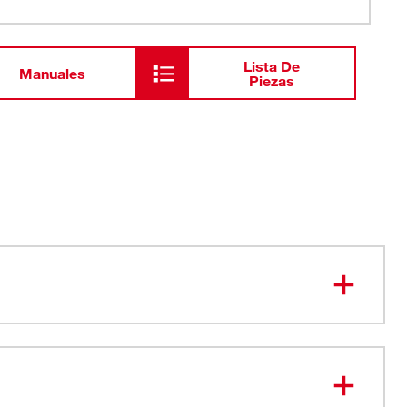
Lista De
Manuales
Piezas
de trinquete: Ajuste rápido
ara accesorios para acceso rápido
udor que absorbe la humedad y se seca rápido