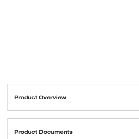
Product Overview
Nuestros cascos con ventilación y ala delantera con sus
Clase C están diseñados para adaptarse a su lugar de t
BOLT™ y las dos ranuras para accesorios universales i
Product Documents
personal y accesorios adicionales en el casco. Todos