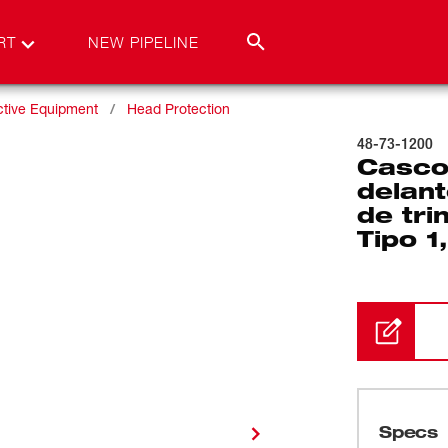
RT
NEW PIPELINE
ctive Equipment
Head Protection
48-73-1200
Casco 
delan
de tr
Tipo 1
Specs