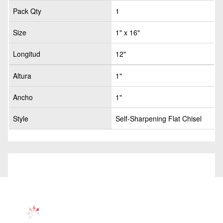
Pack Qty
1
Size
1" x 16"
Longitud
12"
Altura
1"
Ancho
1"
Style
Self-Sharpening Flat Chisel