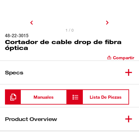
1 / 0
48-22-3015
Cortador de cable drop de fibra
óptica
Compartir
Specs
Cargando
Manuales
Lista De Piezas
Product Overview
El cortador de cables drop ofrece un corte rápido y la