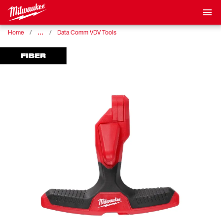
…
Home
Data Comm VDV Tools