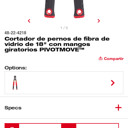
1 / 0
48-22-4218
Cortador de pernos de fibra de
vidrio de 18" con mangos
giratorios PIVOTMOVE™
Compartir
Options
:
Specs
Cargando