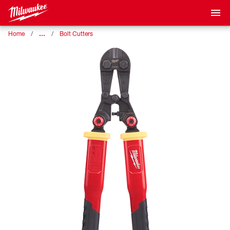
…
Home
Bolt Cutters