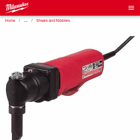
…
Home
Shears and Nibblers