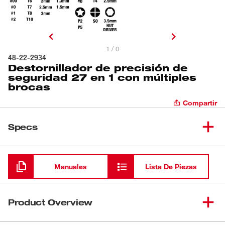
1 / 0
48-22-2934
Destornillador de precisión de
seguridad 27 en 1 con múltiples
brocas
Compartir
Specs
Cargando
Manuales
Lista De Piezas
Product Overview