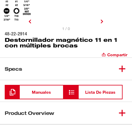
1 / 0
48-22-2914
Destornillador magnético 11 en 1
con múltiples brocas
Compartir
Specs
Cargando
Manuales
Lista De Piezas
Product Overview
Nuestro destornillador magnético 11 en 1 con múltiples