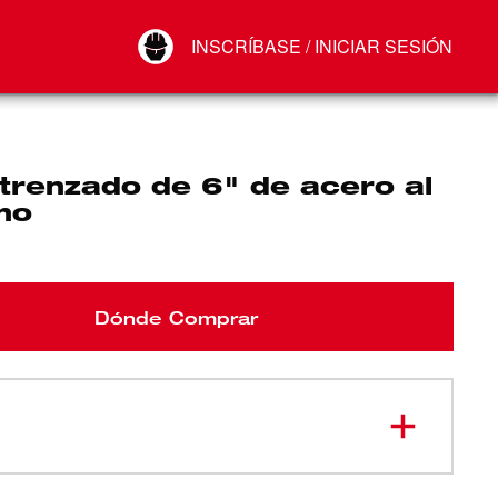
Your Account
INSCRÍBASE / INICIAR SESIÓN
Conectar
Cerrar sesión
trenzado de 6" de acero al
no
Dónde Comprar