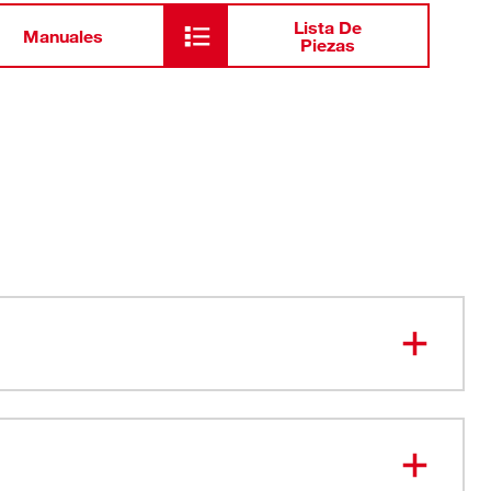
Lista De
Manuales
Piezas
ón Hyperwire™ para una eliminación más rápida del
una vida útil más prolongada
ción de precisión reduce la vibración.