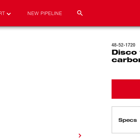
RT
NEW PIPELINE
48-52-1720
Disco 
carbo
Specs
Cargando