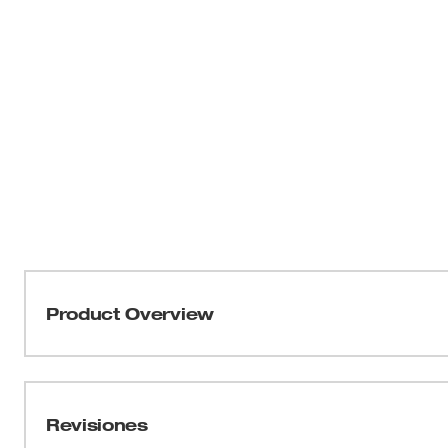
Product Overview
Para limpieza máxima de soldadura en áreas confinadas,
una acción agresiva. Un giro estrecho le ofrece al perfil 
articulaciones de las tuberías en los talleres de fabric
Revisiones
trenzados están disponibles en acero de carbono y acero