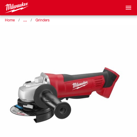
…
Home
Grinders