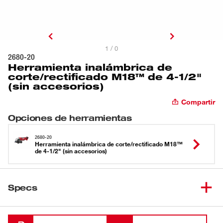
1 / 0
2680-20
Herramienta inalámbrica de
corte/rectificado M18™ de 4-1/2"
(sin accesorios)
Compartir
Opciones de herramientas
2680-20
Herramienta inalámbrica de corte/rectificado M18™
de 4-1/2" (sin accesorios)
Specs
Cargando