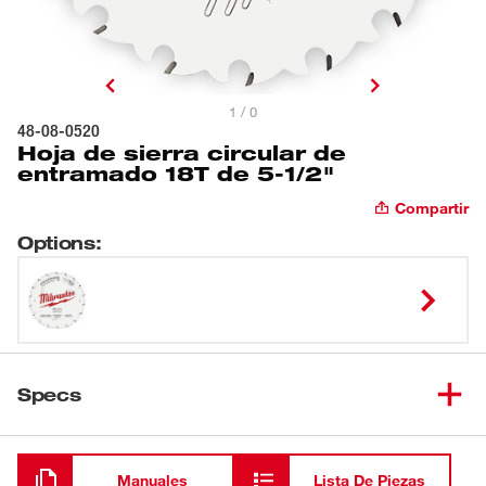
1 / 0
48-08-0520
Hoja de sierra circular de
entramado 18T de 5-1/2"
Compartir
Options
:
Specs
Cargando
Manuales
Lista De Piezas