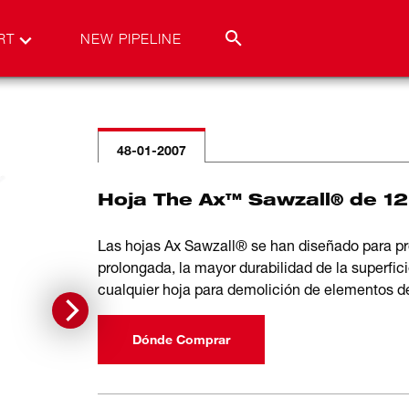
RT
NEW PIPELINE
48-01-2007
Hoja The Ax™ Sawzall® de 12
Las hojas Ax Sawzall® se han diseñado para pro
prolongada, la mayor durabilidad de la superfic
cualquier hoja para demolición de elementos d
Dónde Comprar