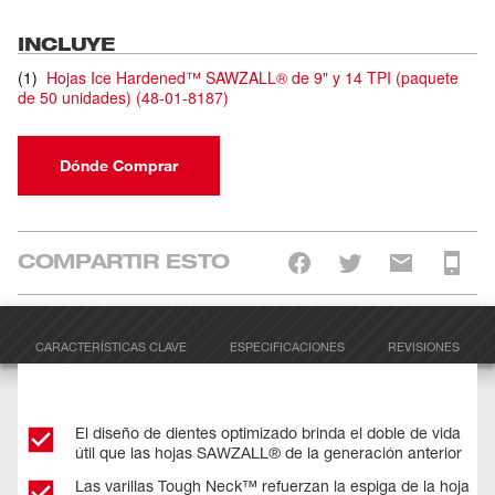
INCLUYE
(
1
)
Hojas Ice Hardened™ SAWZALL® de 9" y 14 TPI (paquete
de 50 unidades)
(
48-01-8187
)
Dónde Comprar
COMPARTIR ESTO
CARACTERÍSTICAS CLAVE
ESPECIFICACIONES
REVISIONES
El diseño de dientes optimizado brinda el doble de vida
útil que las hojas SAWZALL® de la generación anterior
Las varillas Tough Neck™ refuerzan la espiga de la hoja