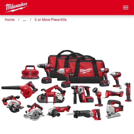
…
Home
5 or More Piece Kits