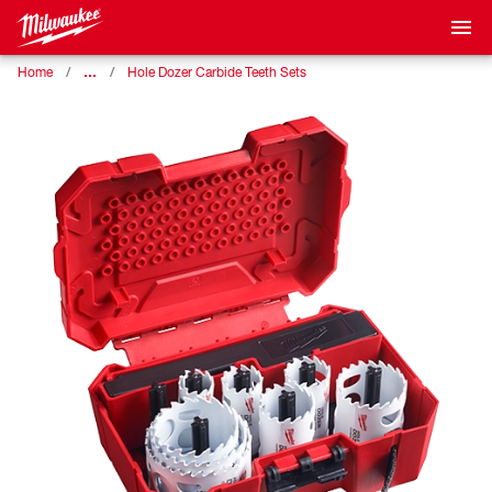
…
Home
Hole Dozer Carbide Teeth Sets