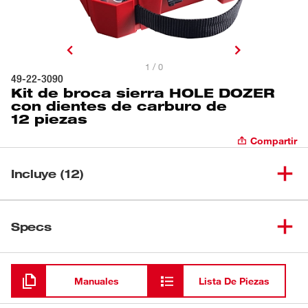
1 / 0
49-22-3090
Kit de broca sierra HOLE DOZER
con dientes de carburo de
12 piezas
Compartir
Incluye (12)
Broca sierra HOLE DOZER™
(
1
)
49-56-0704
Specs
de 7/8" con dientes de carburo
Broca sierra HOLE DOZER™
Cargando
(
1
)
de 1-1/8" con dientes de
49-56-0708
carburo
Manuales
Lista De Piezas
Broca sierra HOLE DOZER™