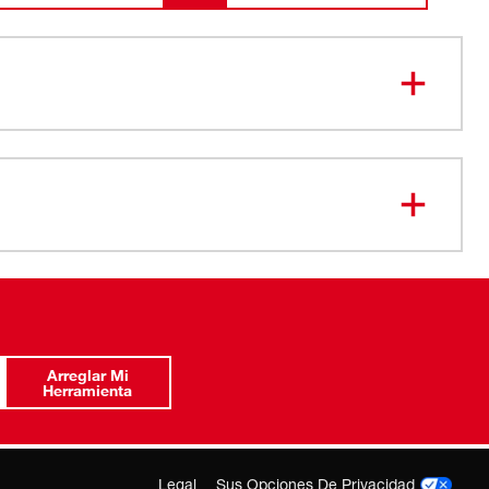
Batería CP1.5 REDLITHIUM™
48-11-
2401
M12™
Estuche de transporte
Tarjeta de memoria de 2 GB
USB Cable
Cable de cámara de 17 mm
Arreglar Mi
Herramienta
Legal
Sus Opciones De Privacidad