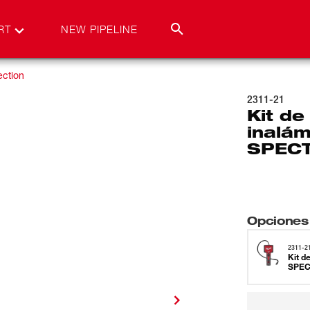
RT
NEW PIPELINE
ection
2311-21
Kit de
inalám
SPECT
Opciones
2311-2
Kit d
SPEC