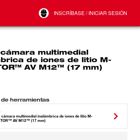
Your Account
INSCRÍBASE / INICIAR SESIÓN
Conectar
Cerrar sesión
 cámara multimedial
brica de iones de litio M-
OR™ AV M12™ (17 mm)
 de herramientas
1
e cámara multimedial inalámbrica de iones de litio M-
TOR™ AV M12™ (17 mm)