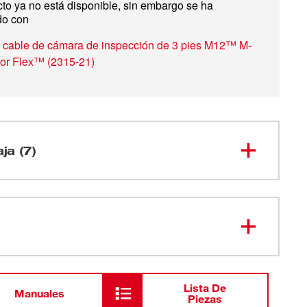
to ya no está disponible, sin embargo se ha
do con
e cable de cámara de inspección de 3 pies M12™ M-
tor Flex™
(
2315-21
)
aja (7)
Kit de cámara multimedial
inalámbrica de iones de litio M-
2311-21
SPECTOR™ AV M12™ (17 mm)
Cargador de batería de iones de litio
48-59-
2401
M12™
Lista De
Manuales
Piezas