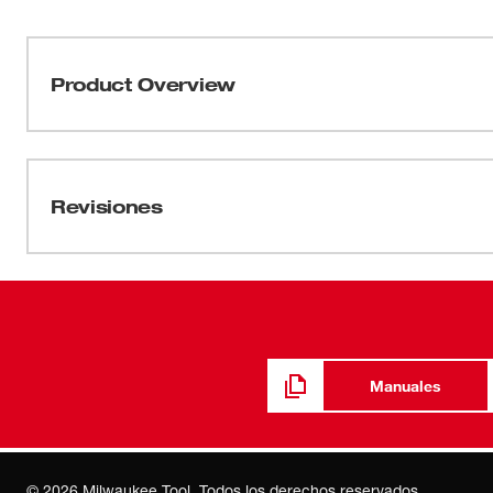
Product Overview
El kit de cámara multimedial inalámbrica de iones de
generación de Milwaukee Electric Tool en tecnología par
de capacidades de imagen, audio y vídeo, ahora los pro
Revisiones
documentar problemas, descargar información a su comp
un cliente o supervisor para su revisión. La nueva M
cable digital flexible para cámara de 17 mm (2311-21) 
analógico flexible para cámara de 9.5 mm (2312-21) en 
software de computadora de M-Spector AV
Manuales
©
2026
Milwaukee Tool. Todos los derechos reservados.