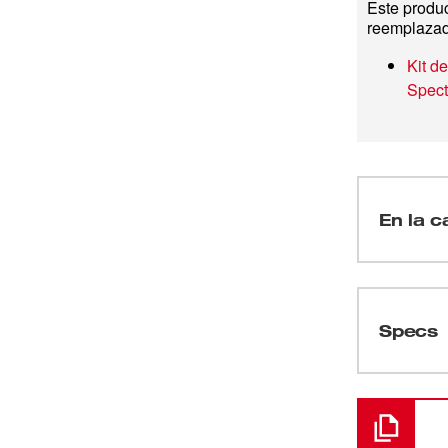
Este produc
reemplaza
Kit d
Spec
En la c
(
1
)
Specs
Cargando
(
1
)