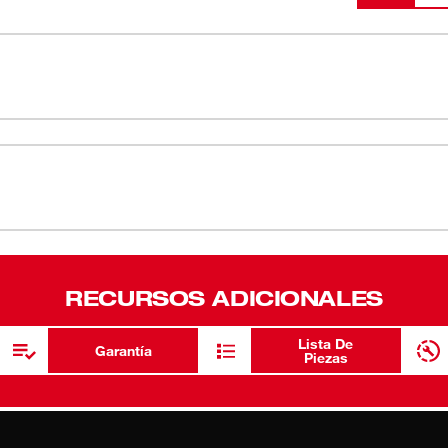
(
1
)
(
1
)
 litio M-SPECTOR™ AV M12™ es la siguiente
a la inspección profesional. Con la adición
(
1
)
fesionales pueden inspeccionar y
utadora y enviar una confirmación visual a
12™ M-SPECTOR™ AV está disponible con un
(
1
)
en aplicaciones generales o con un cable
aplicaciones automotrices. Actualización del
RECURSOS ADICIONALES
(
1
)
Lista De
Garantía
Piezas