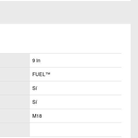
9 in
FUEL™
Sí
Sí
M18