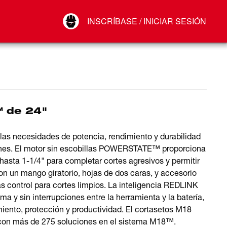
Your Account
INSCRÍBASE / INICIAR SESIÓN
Conectar
Cerrar sesión
™ de 24"
as necesidades de potencia, rendimiento y durabilidad
dines. El motor sin escobillas POWERSTATE™ proporciona
 hasta 1-1/4" para completar cortes agresivos y permitir
on un mango giratorio, hojas de dos caras, y accesorio
ás control para cortes limpios. La inteligencia REDLINK
 y sin interrupciones entre la herramienta y la batería,
iento, protección y productividad. El cortasetos M18
on más de 275 soluciones en el sistema M18™.