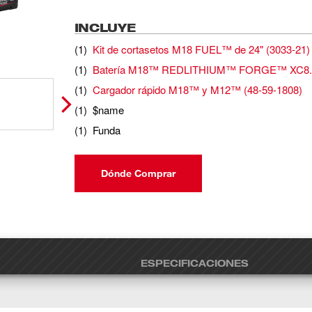
INCLUYE
(
1
)
Kit de cortasetos M18 FUEL™ de 24"
(
3033-21
)
(
1
)
Batería M18™ REDLITHIUM™ FORGE™ XC8.
(
1
)
Cargador rápido M18™ y M12™
(
48-59-1808
)
(
1
)
$name
(
1
)
Funda
Dónde Comprar
ESPECIFICACIONES