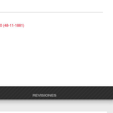
0
(
48-11-1881
)
REVISIONES