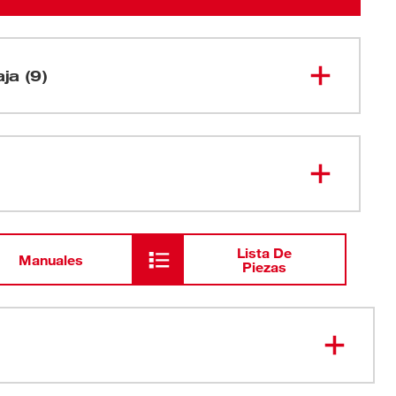
aja (9)
Herramienta de expansión M18™
2632-20
ProPEX® (sin accesorios)
49-08-
Grasa con cono expansor ProPEX
2400
Lista De
Manuales
Piezas
Batería M18™ REDLITHIUM™ XC
48-11-
1828
con capacidad extendida
Cargador multivoltaje M18™ y
48-59-
1812
M12<b>™</b>