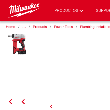
PRODUCTOS
SUPPO
Home
…
Products
Power Tools
Plumbing Installati