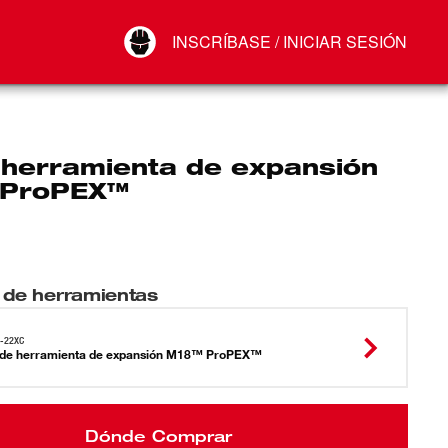
Your Account
INSCRÍBASE / INICIAR SESIÓN
Conectar
Cerrar sesión
e herramienta de expansión
 ProPEX™
 de herramientas
-22XC
 de herramienta de expansión M18™ ProPEX™
Dónde Comprar