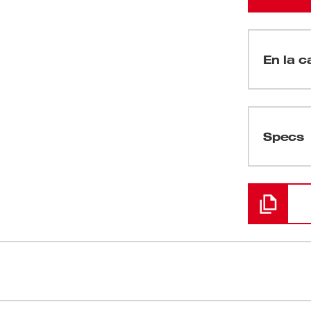
En la c
(
1
)
Specs
Cargando
(
1
)
(
2
)
(
1
)
n un cabezal de rotación automática para