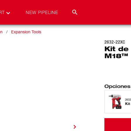
RT
NEW PIPELINE
on
Expansion Tools
2632-22XC
Kit d
M18™
Opciones
2632
Kit