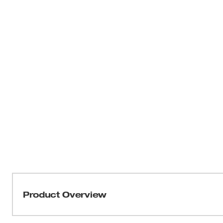
Product Overview
La herramienta de expansión M18™ ProPEX™ cuenta co