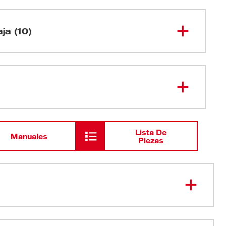
aja (10)
Herramienta giratoria M12™
2460-20
Cargador de batería de iones de litio
48-59-
2401
M12™
Lista De
Manuales
Piezas
Batería CP1.5 REDLITHIUM™
48-11-
2401
M12™
Bolso para contratista
Ruedas de corte