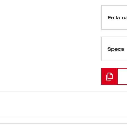
En la c
(
1
)
Specs
Cargando
(
1
)
(
1
)
(
1
)
tiene una vida útil hasta 10 veces más larga y
(
5
)
erramienta giratoria con cable con la