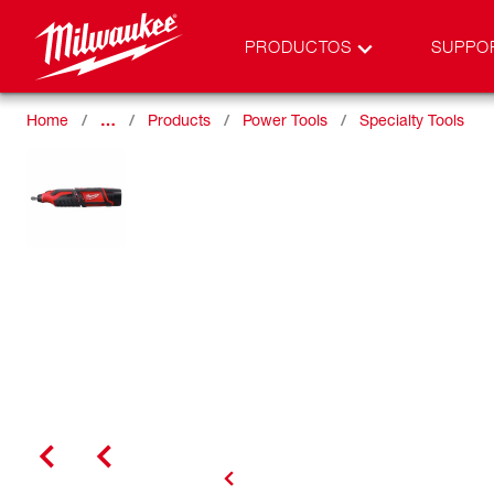
PRODUCTOS
SUPPO
Home
…
Products
Power Tools
Specialty Tools