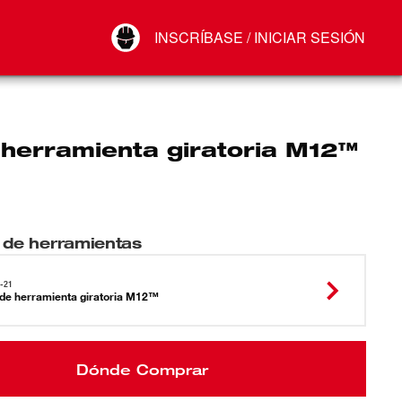
Your Account
INSCRÍBASE / INICIAR SESIÓN
Conectar
Cerrar sesión
 herramienta giratoria M12™
 de herramientas
-21
 de herramienta giratoria M12™
Dónde Comprar