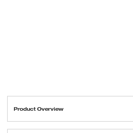
Product Overview
Esta solución profesional potente y portátil para cortar 
un 10 % más de velocidad. Obtenga la potencia de una h