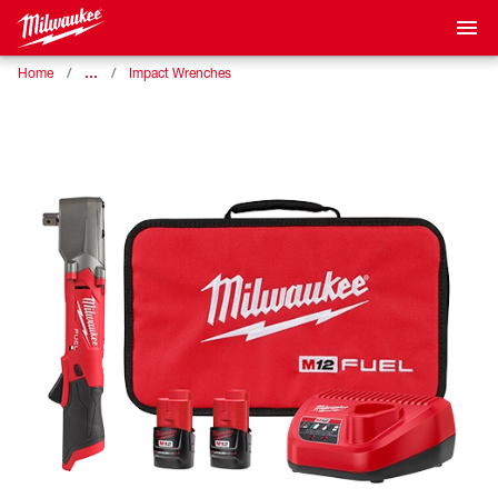
…
Home
Impact Wrenches