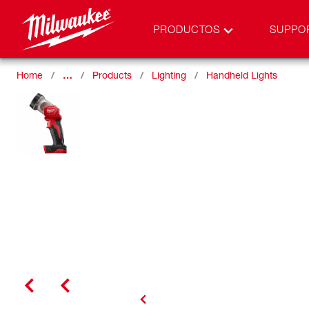
PRODUCTOS
SUPPO
Home
…
Products
Lighting
Handheld Lights