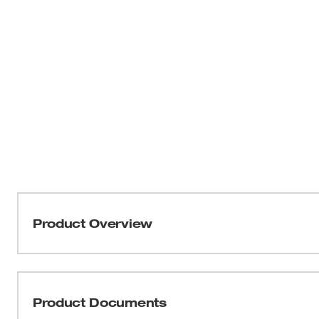
Product Overview
Nuestra luz de trabajo M18™ dura 600 veces más que la
incandescente convencionales. La luz de trabajo LED 
REDLITHIUM™, que funcionan hasta 4 veces más con una
Product Documents
un cabezal giratorio en 90° que le permite dirigir fácilm