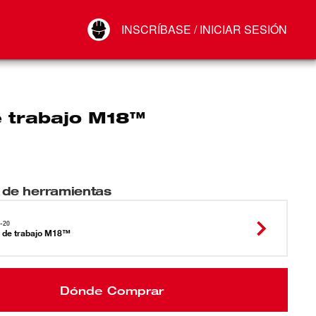
Your Account
INSCRÍBASE / INICIAR SESIÓN
Conectar
Cerrar sesión
e trabajo M18™
 de herramientas
-20
 de trabajo M18™
Dónde Comprar