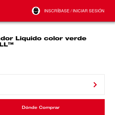
Your Account
INSCRÍBASE / INICIAR SESIÓN
Conectar
Cerrar sesión
dor Liquido color verde
LL™
Dónde Comprar