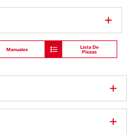
Lista De
Manuales
Piezas
las superficies más sucias, calientes y rugosas
e acrílico durable
stentes al agua y a los rayos UV