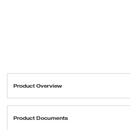
Product Overview
Los marcadores de pintura líquida INKZALL™ de Milwau
proporcionarles a los usuarios el mejor rendimiento en su
Todos los marcadores de pintura líquida INKZALL™ ofre
Product Documents
puede escribir sobre las superficies más sucias, calient
desarrollada específicamente para los marcadores de 