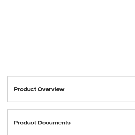
Product Overview
Las mordazas de prensado M18™ Force Logic™ están f
calidad de prensado y durabilidad en la industria. Diseñ
cuando estas mordazas se usan con las herramientas 
Product Documents
una solución para usar con una sola mano para tuberí
M18™ proporcionarán conexiones de prensado de calida