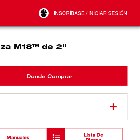
Your Account
INSCRÍBASE / INICIAR SESIÓN
Conectar
Cerrar sesión
za M18™ de 2"
Dónde Comprar
Lista De
Manuales
Piezas