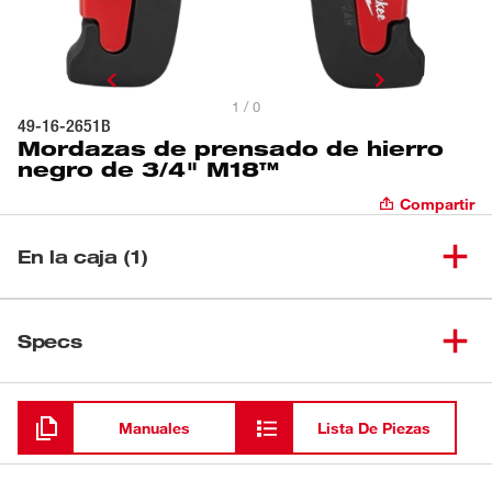
1 / 0
49-16-2651B
Mordazas de prensado de hierro
negro de 3/4" M18™
Compartir
En la caja (1)
Mordazas de prensado de
(
1
)
49-16-2651B
Specs
hierro negro de 3/4" M18™
Cargando
Manuales
Lista De Piezas